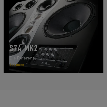
S7A MK2
Die Referenz
See more