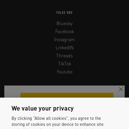
FOLGE UNS
Bluesky
Facebook
Instagram
LinkedIN
Threads
TikTok
Youtube
Kontakt
Newsletter
We value your privacy
Datenschutzerklärung
By clicking “Allow all cookies”, you agree to the
Impressum
storing of cookies on your device to enhance site